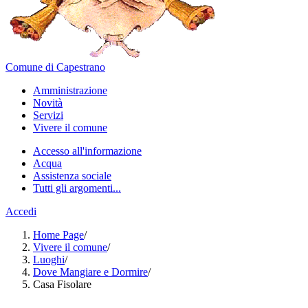
Comune di Capestrano
Amministrazione
Novità
Servizi
Vivere il comune
Accesso all'informazione
Acqua
Assistenza sociale
Tutti gli argomenti...
Accedi
Home Page
/
Vivere il comune
/
Luoghi
/
Dove Mangiare e Dormire
/
Casa Fisolare