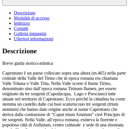
Descrizione
Modalità di accesso
Indirizzo
Contatti
Galleria immagini
Ulteriori informazioni
Descrizione
Breve guida storico-artistica
Capestrano è un paese collocato sopra una altura (m.465) nella parte
centrale della Valle del Tirino che in epoca romana era chiamata
Valle Tritana o Valle Trita. Nella Valle scorre il fiume Tirino,
denominato sino dall’epoca romana Tirinum flumen, per essere
originato da tre sorgenti (Capodacqua, Lago e Presciano) tutte
situate nel territorio di Capestrano. Ecco perché la cittadina ha come
stemma un castello dalle cui basi scaturiscono tre sorgenti (trium
amnium) che hanno dato origine anche al nome Capestrano che
deriva dalla contrazione di “Caput trium Amnium” cioè Principio di
tre sorgenti. Nella Valle, all’epoca romana, esisteva la fiorente e
popolosa città di Aufinium, centro culturale e sede di una rinomata