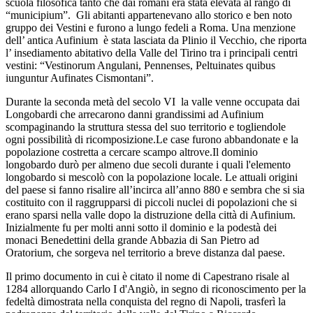
scuola filosofica tanto che dai romani era stata elevata al rango di
“municipium”. Gli abitanti appartenevano allo storico e ben noto
gruppo dei Vestini e furono a lungo fedeli a Roma. Una menzione
dell’ antica Aufinium è stata lasciata da Plinio il Vecchio, che riporta
l’ insediamento abitativo della Valle del Tirino tra i principali centri
vestini: “Vestinorum Angulani, Pennenses, Peltuinates quibus
iunguntur Aufinates Cismontani”.
Durante la seconda metà del secolo VI la valle venne occupata dai
Longobardi che arrecarono danni grandissimi ad Aufinium
scompaginando la struttura stessa del suo territorio e togliendole
ogni possibilità di ricomposizione.Le case furono abbandonate e la
popolazione costretta a cercare scampo altrove.Il dominio
longobardo durò per almeno due secoli durante i quali l'elemento
longobardo si mescolò con la popolazione locale. Le attuali origini
del paese si fanno risalire all’incirca all’anno 880 e sembra che si sia
costituito con il raggrupparsi di piccoli nuclei di popolazioni che si
erano sparsi nella valle dopo la distruzione della città di Aufinium.
Inizialmente fu per molti anni sotto il dominio e la podestà dei
monaci Benedettini della grande Abbazia di San Pietro ad
Oratorium, che sorgeva nel territorio a breve distanza dal paese.
Il primo documento in cui è citato il nome di Capestrano risale al
1284 allorquando Carlo I d'Angiò, in segno di riconoscimento per la
fedeltà dimostrata nella conquista del regno di Napoli, trasferì la