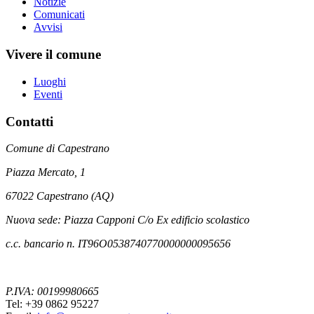
Notizie
Comunicati
Avvisi
Vivere il comune
Luoghi
Eventi
Contatti
Comune di Capestrano
Piazza Mercato, 1
67022 Capestrano (AQ)
Nuova sede: Piazza Capponi C/o Ex edificio scolastico
c.c. bancario n. IT96O0538740770000000095656
P.IVA: 00199980665
Tel: +39 0862 95227