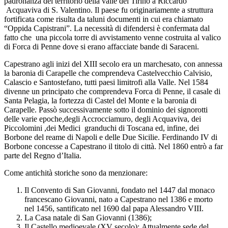
padronanza del territorio della valle del Tirino a Riccardo
Acquaviva di S. Valentino. Il paese fu originariamente a struttura
fortificata come risulta da taluni documenti in cui era chiamato
“Oppida Capistrani”. La necessità di difendersi è confermata dal
fatto che una piccola torre di avvistamento venne costruita al valico
di Forca di Penne dove si erano affacciate bande di Saraceni.
Capestrano agli inizi del XIII secolo era un marchesato, con annessa
la baronia di Carapelle che comprendeva Castelvecchio Calvisio,
Calascio e Santostefano, tutti paesi limitrofi alla Valle. Nel 1584
divenne un principato che comprendeva Forca di Penne, il casale di
Santa Pelagia, la fortezza di Castel del Monte e la baronia di
Carapelle. Passò successivamente sotto il dominio dei signorotti
delle varie epoche,degli Accrocciamuro, degli Acquaviva, dei
Piccolomini ,dei Medici granduchi di Toscana ed, infine, dei
Borbone del reame di Napoli e delle Due Sicilie. Ferdinando IV di
Borbone concesse a Capestrano il titolo di città. Nel 1860 entrò a far
parte del Regno d’Italia.
Come antichità storiche sono da menzionare:
Il Convento di San Giovanni, fondato nel 1447 dal monaco
francescano Giovanni, nato a Capestrano nel 1386 e morto
nel 1456, santificato nel 1690 dal papa Alessandro VIII.
La Casa natale di San Giovanni (1386);
Il Castello medioevale (XV secolo); Attualmente sede del